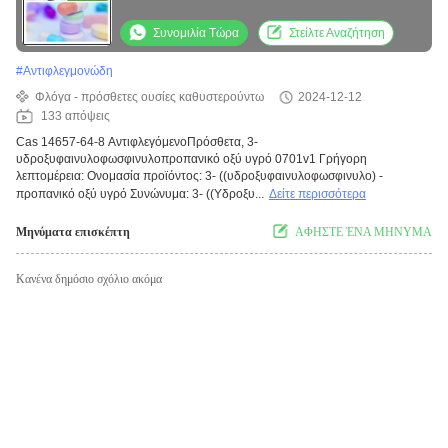
Υδροξυφαινυλοφωσφινυλοπροπανικό οξύ
L1111υδρό 0701v1
Συνομιλία Τώρα
Στείλτε Αναζήτηση
#
Αντιφλεγμονώδη
Φλόγα - πρόσθετες ουσίες καθυστερούντω
2024-12-12
133 απόψεις
Cas 14657-64-8 ΑντιφλεγόμενοΠρόσθετα, 3-
υδροξυφαινυλοφωσφινυλοπροπανικό οξύ υγρό 0701v1 Γρήγορη
λεπτομέρεια: Ονομασία προϊόντος: 3- ((υδροξυφαινυλοφωσφινυλο) -
προπανικό οξύ υγρό Συνώνυμα: 3- ((Υδροξυ...
Δείτε περισσότερα
Μηνύματα επισκέπτη
ΑΦΗΣΤΕ ΈΝΑ ΜΗΝΥΜΑ
Κανένα δημόσιο σχόλιο ακόμα