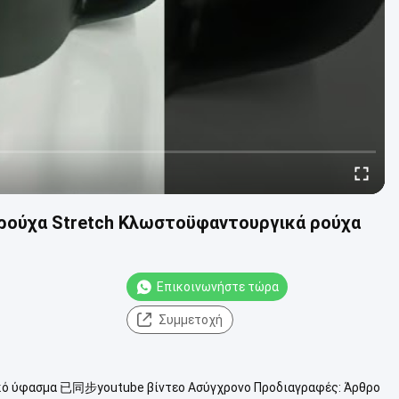
ρούχα Stretch Κλωστοϋφαντουργικά ρούχα
Επικοινωνήστε τώρα
Συμμετοχή
κό ύφασμα 已同步youtube βίντεο Ασύγχρονο Προδιαγραφές: Άρθρο