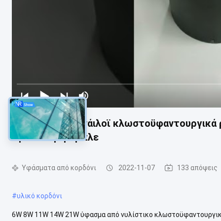
Υφάσματα από νάιλοϊ κλωστοϋφαντουργικά 
πράσινο γκρι μπλε
Υφάσματα από κορδόνι
2022-11-07
133 απόψεις
#
υλικό κορδόνι
6W 8W 11W 14W 21W ύφασμα από νυλίστικο κλωστοϋφαντουργι