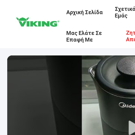
Σχετικ
Αρχική Σελίδα
Εμάς
Ζητ
Μας Ελάτε Σε
Απ
Επαφή Με