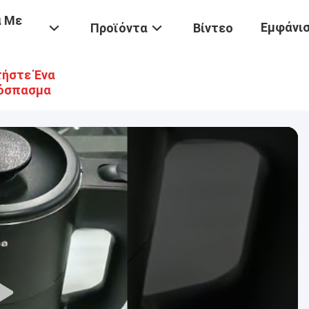
ά Με
Εμφάνισ
Προϊόντα
Βίντεο
ήστε Ένα
όσπασμα