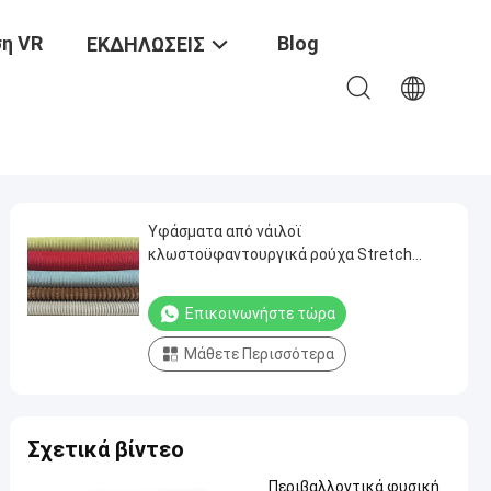
η VR
Blog
ΕΚΔΗΛΩΣΕΙΣ
Υφάσματα από νάιλοϊ
κλωστοϋφαντουργικά ρούχα Stretch
Κλωστοϋφαντουργικά ρούχα πράσινο γκρι
μπλε
Επικοινωνήστε τώρα
Μάθετε Περισσότερα
Σχετικά βίντεο
Περιβαλλοντικά φυσική