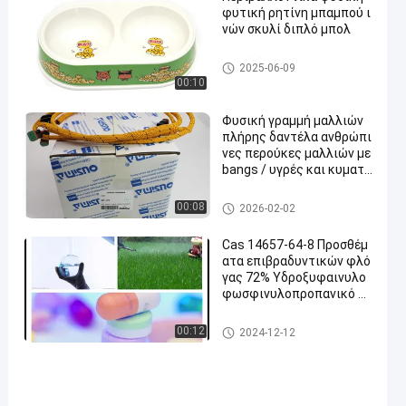
φυτική ρητίνη μπαμπού ι
νών σκυλί διπλό μπολ
κοτλέ ύφασμα
2025-06-09
00:10
Φυσική γραμμή μαλλιών
πλήρης δαντέλα ανθρώπι
νες περούκες μαλλιών με
bangs / υγρές και κυματι
στές επεκτάσεις μαλλιώ
ν abc
Προ συνδεμένες επεκτάσεις
00:08
2026-02-02
τρίχας
Cas 14657-64-8 Προσθέμ
ατα επιβραδυντικών φλό
γας 72% Υδροξυφαινυλο
φωσφινυλοπροπανικό οξ
ύ L1111υδρό 0701v1
Φλόγα - πρόσθετες ουσίες κ
00:12
2024-12-12
αθυστερούντω