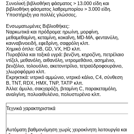
Συνολική βιβλιοθήκη φάσματος > 13.000 είδη και
βιβλιοθήκη φάσματος λαθρεμπορίου > 3.000 είδη.
Υποστήριξη για πολλές γλώσσες.
Ενσωματωμένες Βιβλιοθήκες:
Ναρκωτικά και πρόδρομα: ηρωίνη, μορφίνη,
μεθαμεθαμίνη, κεταμίνη, κοκαΐνη, MD-MA, φεντανύλη,
κανναβινοειδή, εφεδρίνη, σαφρόλη κλπ.
Χημικό όπλο: GB, GD, VX, HD κλπ.
Πυροβόλα και τοξικά υγρά: βενζίνη, κηροζίνη, πετρέλαιο
ντίζελ, μεθανόλη, αιθανόλη, νιτρομεθάνιο, ασημένιο,
βενζόλιο, τολουόλιο, ακετονιτρίλιο, τετραϋδροφουράνιο,
χλωροφόρμιο κλπ.
Εκρηκτικά: νιτρικό αμμώνιο, νιτρικό κάλιο, C4, σύνθεση
Β, TNT, RDX, HMX, TNP, TATP κλπ.
Άλλα: άμυλο, σακχαρόζη, βιταμίνη C, παρακεταμόλη,
αναλγίνη, πολυαιθυλένιο, πολυστυρένιο κλπ.
Τεχνικά χαρακτηριστικά
Αυτόματη βαθμονόμηση χωρίς χειροκίνητη λειτουργία και