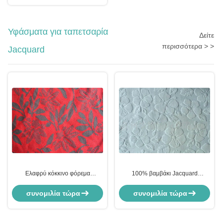
Υφάσματα για ταπετσαρία
Δείτε
περισσότερα > >
Jacquard
Ελαφρύ κόκκινο φόρεμα
100% βαμβάκι Jacquard
Jacquard ύφασμα ένδυση
υφάσματα επίστρωσης ρούχα
ύφασμα από την αυλή
Υφάσματα επένδυσης
συνομιλία τώρα
συνομιλία τώρα