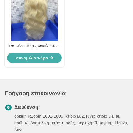
Πλατινένιο πλήρες δαντέλα Remy
ανθρώπινο μαλλί περούκες σώμα
κύμα κουνουπίδα
συνομιλία τώρα
ευθυγραμμισμένη 30 ίντσες11
Γρήγορη επικοινωνία
Διεύθυνση:
δοκιμή R1oom 1601-1605, κτίριο Β, Διεθνές κτίριο JiaTai,
αριθ. 41 Ανατολική τετάρτη οδός, περιοχή Chaoyang, Πεκίνο,
Κίνα