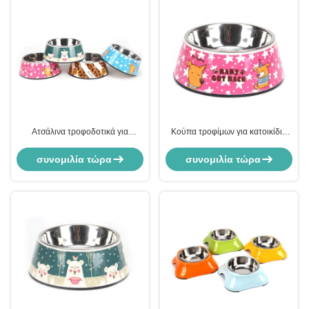
Ατσάλινα τροφοδοτικά για
Κούπα τροφίμων για κατοικίδια
κατοικίδια ζώα
ζώα Κούπα σκύλου από
ανοξείδωτο χάλυβα για τροφή
συνομιλία τώρα
συνομιλία τώρα
τροφίμων