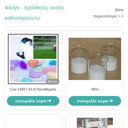
Φλόγα - πρόσθετες ουσίες
Δείτε
περισσότερα > >
καθυστερούντω
Βίντεο
Cas 14657-64-8 Προσθέματα
99%
επιβραδυντικών φλόγας 72%
υδροξυμεθυλοφαινυλοφωσφινικό
Υδροξυφαινυλοφωσφινυλοπροπανικό
οξύ, πρόσθετα επιβραδυντικά
συνομιλία τώρα
συνομιλία τώρα
οξύ L1111υδρό 0701v1
φλόγας, Cas 61451-78-3,
C7H9O3P