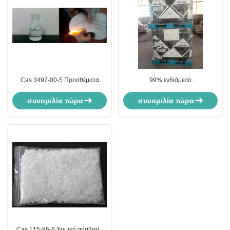
Cas 3497-00-5 Προσθέματα
99% ενδιάμεσο
επιβραδυντικών φλόγας 98% Min
φαινυλοφωσφονικό διχλωριούχο
Φαινυλοθυοφωσφονικό
πρόσθετα επιβραδυντικών
συνομιλία τώρα
συνομιλία τώρα
διχλωρίδιο ενδιάμεσο
φλόγας, Cas 824-72-6
Cas 115-86-6 Χημική σύμβαση