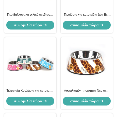
Περιβαλλοντικά φιλικό σχεδιασμό
Προϊόντα για κατοικίδια ζώα Eco
μόδας διπλό βιο-βαμβούχια ίνες
Bamboo Fiber Premium Dog
Pet Bowl
Double Bowl
συνομιλία τώρα
συνομιλία τώρα
Τελευταία Κουλάρια για κατοικίδια
Ασφαλισμένη ποιότητα Νέο στυλ
Ατσάλινα Τροφοδοτικά Κουλάρια
από ανοξείδωτο χάλυβα
για σκύλους
συνομιλία τώρα
συνομιλία τώρα