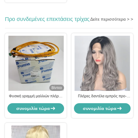
Προ συνδεμένες επεκτάσεις τρίχας
Δείτε περισσότερα > >
Βίντεο
Φυσική γραμμή μαλλιών πλήρης
Πλήρες δαντέλα εμπρός προ-
δαντέλα ανθρώπινες περούκες
συνδεδεμένες επεκτάσεις μαλλιών
μαλλιών με bangs / υγρές και
με ρυθμιζόμενο ζυγό λευκαντικό
συνομιλία τώρα
συνομιλία τώρα
κυματιστές επεκτάσεις μαλλιών
κόμπο
abc