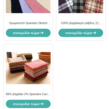
Χρωματιστό Spandex Stretch
100% βαμβακερό ράβδος 21w
Corduroy υλικό 6w 8w 9w 11w
Stretch Corduroy
συνομιλία τώρα
συνομιλία τώρα
98% βαμβάκι 2% Spandex Candy
Floral Corduroy Fabric Fabric
συνομιλία τώρα