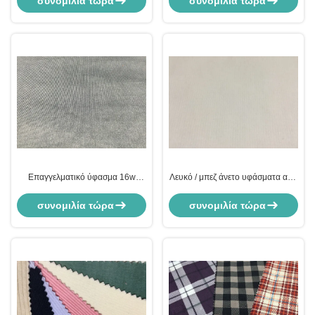
συνομιλία τώρα
συνομιλία τώρα
Επαγγελματικό ύφασμα 16w
Λευκό / μπεζ άνετο υφάσματα από
Spandex Corduroy
κορδούρι υψηλής ποιότητας
συνομιλία τώρα
συνομιλία τώρα