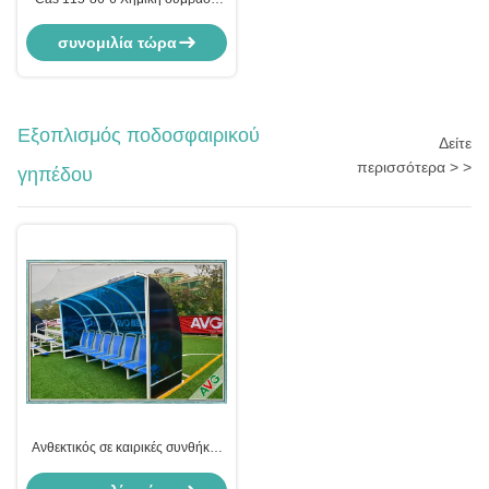
Κατασκευή
Τριφαινυλοφωσφορικού TPP 99%
συνομιλία τώρα
Min Φλόγα - Χαμηλωτικό
Εξοπλισμός ποδοσφαιρικού
Δείτε
περισσότερα > >
γηπέδου
Ανθεκτικός σε καιρικές συνθήκες
εξοπλισμός ποδοσφαίρου
κινητικότητα Αλουμίνιο κάθισμα