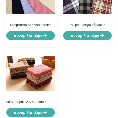
Χρωματιστό Spandex Stretch
100% βαμβακερό ράβδος 21w
Corduroy υλικό 6w 8w 9w 11w
Stretch Corduroy
συνομιλία τώρα
συνομιλία τώρα
98% βαμβάκι 2% Spandex Candy
Floral Corduroy Fabric Fabric
συνομιλία τώρα