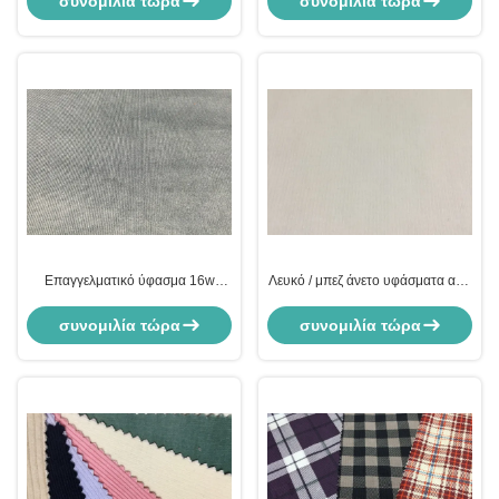
συνομιλία τώρα
συνομιλία τώρα
Επαγγελματικό ύφασμα 16w
Λευκό / μπεζ άνετο υφάσματα από
Spandex Corduroy
κορδούρι υψηλής ποιότητας
συνομιλία τώρα
συνομιλία τώρα