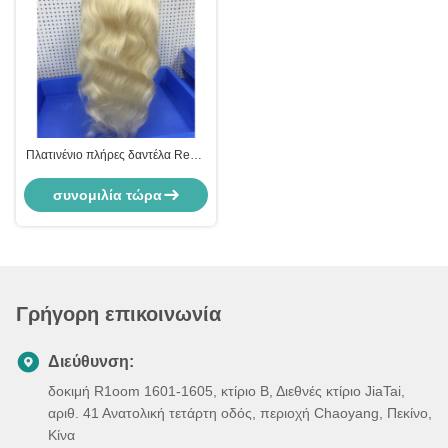
Πλατινένιο πλήρες δαντέλα Remy
ανθρώπινο μαλλί περούκες σώμα
κύμα κουνουπίδα
συνομιλία τώρα
ευθυγραμμισμένη 30 ίντσες11
Γρήγορη επικοινωνία
Διεύθυνση:
δοκιμή R1oom 1601-1605, κτίριο Β, Διεθνές κτίριο JiaTai,
αριθ. 41 Ανατολική τετάρτη οδός, περιοχή Chaoyang, Πεκίνο,
Κίνα