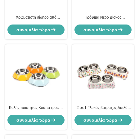
Χρωματιστή σίδηρο από
Τρόφιμα Νερό Δίσκος
ανοξείδωτο χάλυβα διπλή σίτιση
Τροφοδότης Ατσάλι Σκύλο διπλό
τροφή μπολ
μπολ
συνομιλία τώρα
συνομιλία τώρα
Καλής ποιότητας Κούπα τροφής
2 σε 1 Γλυκός βάτραχος Διπλός
για κατοικίδια και Κούπα για
από ανοξείδωτο χάλυβα Τρόφιμα
κατοικίδια από ανοξείδωτο
για κατοικίδια
συνομιλία τώρα
συνομιλία τώρα
χάλυβα