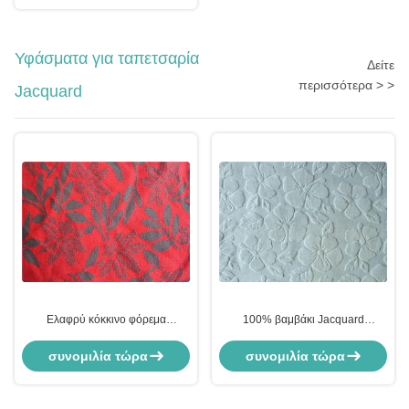
Υφάσματα για ταπετσαρία
Δείτε
περισσότερα > >
Jacquard
Ελαφρύ κόκκινο φόρεμα
100% βαμβάκι Jacquard
Jacquard ύφασμα ένδυση
υφάσματα επίστρωσης ρούχα
ύφασμα από την αυλή
Υφάσματα επένδυσης
συνομιλία τώρα
συνομιλία τώρα