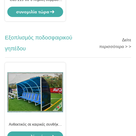
Κατασκευή
Τριφαινυλοφωσφορικού TPP 99%
συνομιλία τώρα
Min Φλόγα - Χαμηλωτικό
Εξοπλισμός ποδοσφαιρικού
Δείτε
περισσότερα > >
γηπέδου
Ανθεκτικός σε καιρικές συνθήκες
εξοπλισμός ποδοσφαίρου
κινητικότητα Αλουμίνιο κάθισμα