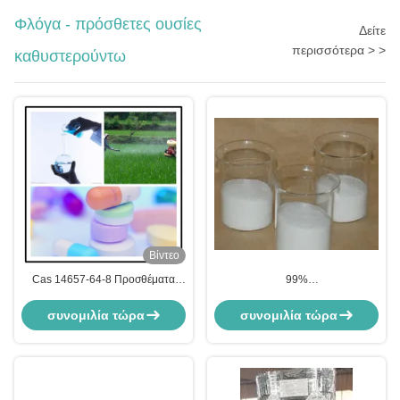
Φλόγα - πρόσθετες ουσίες
Δείτε
περισσότερα > >
καθυστερούντω
Βίντεο
Cas 14657-64-8 Προσθέματα
99%
επιβραδυντικών φλόγας 72%
υδροξυμεθυλοφαινυλοφωσφινικό
Υδροξυφαινυλοφωσφινυλοπροπανικό
οξύ, πρόσθετα επιβραδυντικά
συνομιλία τώρα
συνομιλία τώρα
οξύ L1111υδρό 0701v1
φλόγας, Cas 61451-78-3,
C7H9O3P