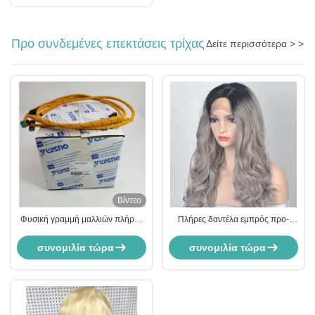
Προ συνδεμένες επεκτάσεις τρίχας
Δείτε περισσότερα > >
Βίντεο
Φυσική γραμμή μαλλιών πλήρης
Πλήρες δαντέλα εμπρός προ-
δαντέλα ανθρώπινες περούκες
συνδεδεμένες επεκτάσεις μαλλιών
μαλλιών με bangs / υγρές και
με ρυθμιζόμενο ζυγό λευκαντικό
συνομιλία τώρα
συνομιλία τώρα
κυματιστές επεκτάσεις μαλλιών
κόμπο
abc