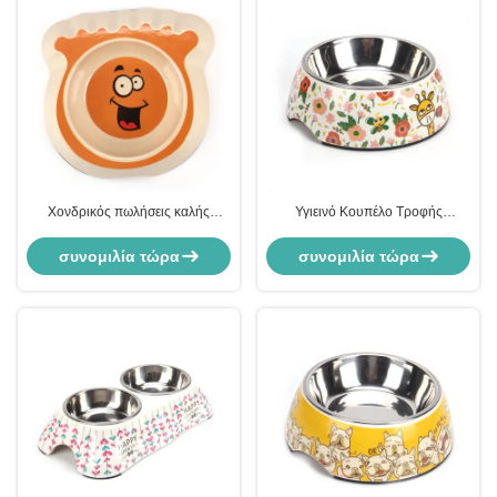
Χονδρικός πωλήσεις καλής
Υγιεινό Κουπέλο Τροφής
ποιότητας ξύλινα γλυκά δοχεία
Πεταλιών με την Καλή Ποιότητα
τροφής για κατοικίδια ζώα
και την Καλύτερη Τιμή
συνομιλία τώρα
συνομιλία τώρα