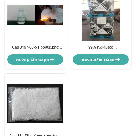
Cas 3497-00-5 Προσθέματα
99% ενδιάμεσο
επιβραδυντικών φλόγας 98% Min
φαινυλοφωσφονικό διχλωριούχο
Φαινυλοθυοφωσφονικό
πρόσθετα επιβραδυντικών
συνομιλία τώρα
συνομιλία τώρα
διχλωρίδιο ενδιάμεσο
φλόγας, Cas 824-72-6
Cas 115-86-6 Χημική σύμβαση