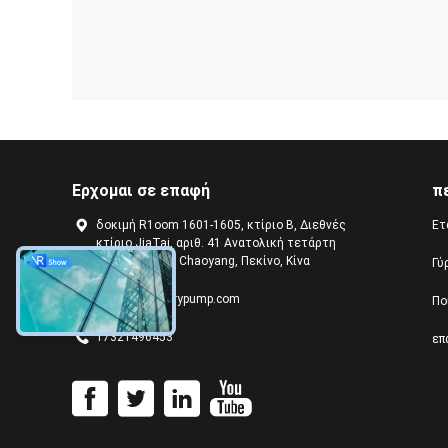
Ερχομαι σε επαφή
π
δοκιμή R1oom 1601-1605, κτίριο Β, Διεθνές
Ετ
κτίριο JiaTai, αριθ. 41 Ανατολική τετάρτη
οδός, περιοχή Chaoyang, Πεκίνο, Κίνα
Γύ
jeffreyth@slurrypump.com
Πο
17321496453
επ