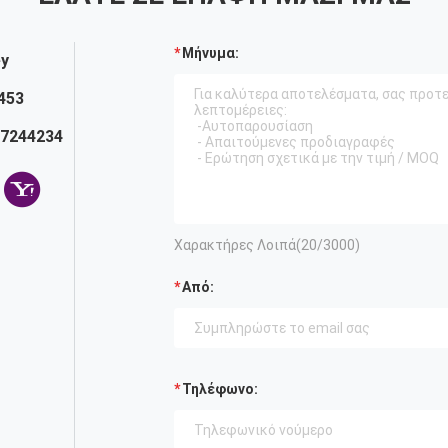
Μήνυμα:
ey
453
57244234
Χαρακτήρες Λοιπά(
20
/3000)
Από:
Τηλέφωνο: