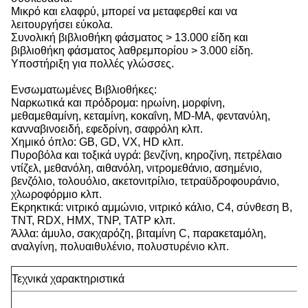
Μικρό και ελαφρύ, μπορεί να μεταφερθεί και να
λειτουργήσει εύκολα.
Συνολική βιβλιοθήκη φάσματος > 13.000 είδη και
βιβλιοθήκη φάσματος λαθρεμπορίου > 3.000 είδη.
Υποστήριξη για πολλές γλώσσες.
Ενσωματωμένες Βιβλιοθήκες:
Ναρκωτικά και πρόδρομα: ηρωίνη, μορφίνη,
μεθαμεθαμίνη, κεταμίνη, κοκαΐνη, MD-MA, φεντανύλη,
κανναβινοειδή, εφεδρίνη, σαφρόλη κλπ.
Χημικό όπλο: GB, GD, VX, HD κλπ.
Πυροβόλα και τοξικά υγρά: βενζίνη, κηροζίνη, πετρέλαιο
ντίζελ, μεθανόλη, αιθανόλη, νιτρομεθάνιο, ασημένιο,
βενζόλιο, τολουόλιο, ακετονιτρίλιο, τετραϋδροφουράνιο,
χλωροφόρμιο κλπ.
Εκρηκτικά: νιτρικό αμμώνιο, νιτρικό κάλιο, C4, σύνθεση Β,
TNT, RDX, HMX, TNP, TATP κλπ.
Άλλα: άμυλο, σακχαρόζη, βιταμίνη C, παρακεταμόλη,
αναλγίνη, πολυαιθυλένιο, πολυστυρένιο κλπ.
Τεχνικά χαρακτηριστικά