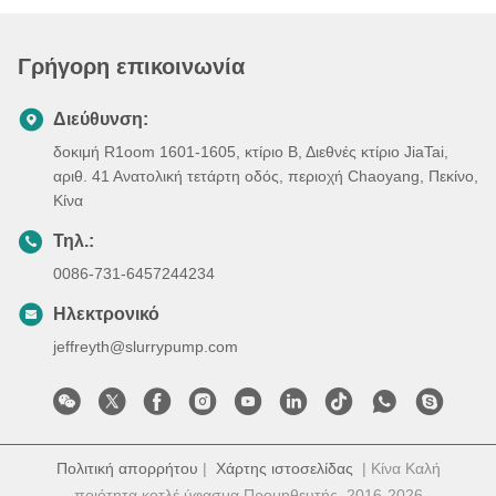
Γρήγορη επικοινωνία
Διεύθυνση:
δοκιμή R1oom 1601-1605, κτίριο Β, Διεθνές κτίριο JiaTai,
αριθ. 41 Ανατολική τετάρτη οδός, περιοχή Chaoyang, Πεκίνο,
Κίνα
Τηλ.:
0086-731-6457244234
Ηλεκτρονικό
jeffreyth@slurrypump.com
Πολιτική απορρήτου
|
Χάρτης ιστοσελίδας
| Κίνα Καλή
ποιότητα κοτλέ ύφασμα Προμηθευτής. 2016-2026