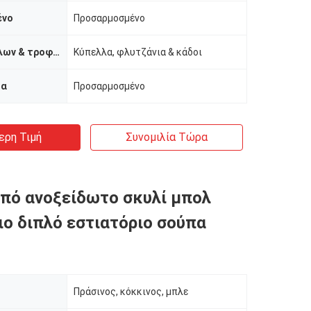
ένο
Προσαρμοσμένο
Τύπος κύπελλων & τροφοδοτών
Κύπελλα, φλυτζάνια & κάδοι
μα
Προσαρμοσμένο
ερη Τιμή
Συνομιλία Τώρα
πό ανοξείδωτο σκυλί μπολ
ιο διπλό εστιατόριο σούπα
Πράσινος, κόκκινος, μπλε