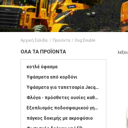
Αρχική Σελίδα
/
Προϊόντα
/
Dog Double
ΌΛΑ ΤΑ ΠΡΟΪΌΝΤΑ
λέξει
κοτλέ ύφασμα
Υφάσματα από κορδόνι
Υφάσματα για ταπετσαρία Jacquard
Φλόγα - πρόσθετες ουσίες καθυστερούντω
Εξοπλισμός ποδοσφαιρικού γηπέδου
πάγκος δοκιμής με ακροφύσιο