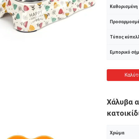
Καθορισμένη 
Προσαρμοσμ
Εμπορικό σή
Καλύτ
Χάλυβα α
κατοικίδ
Χρώμα