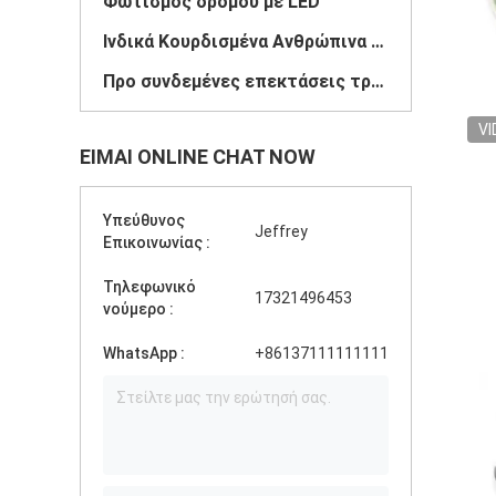
Φωτισμός δρόμου με LED
Ινδικά Κουρδισμένα Ανθρώπινα Μαλλιά
Προ συνδεμένες επεκτάσεις τρίχας
VI
ΕΊΜΑΙ ONLINE CHAT NOW
Υπεύθυνος
Jeffrey
Επικοινωνίας :
Τηλεφωνικό
17321496453
νούμερο :
WhatsApp :
+86137111111111