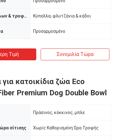
ένο
Προσαρμοσμένο
Τύπος κύπελλων & τροφοδοτών
Κύπελλα, φλυτζάνια & κάδοι
μα
Προσαρμοσμένο
ερη Τιμή
Συνομιλία Τώρα
 για κατοικίδια ζώα Eco
iber Premium Dog Double Bowl
Πράσινος, κόκκινος, μπλε
ώρα σίτισης
Χωρίς Καθορισμένη Ώρα Τροφής