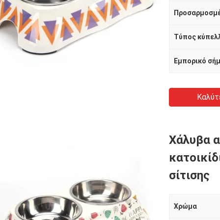
Προσαρμοσμ
Εμπορικό σή
Καλύτ
Χάλυβα α
κατοικίδ
σίτισης
Χρώμα