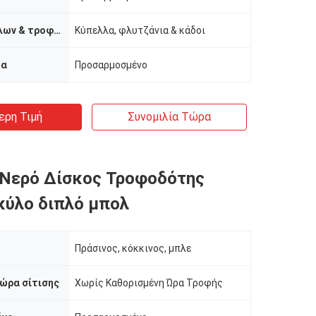
Τύπος κύπελλων & τροφοδοτών
Κύπελλα, φλυτζάνια & κάδοι
μα
Προσαρμοσμένο
ερη Τιμή
Συνομιλία Τώρα
 Νερό Δίσκος Τροφοδότης
κύλο διπλό μπολ
Πράσινος, κόκκινος, μπλε
ώρα σίτισης
Χωρίς Καθορισμένη Ώρα Τροφής