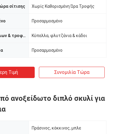
ώρα σίτισης
Χωρίς Καθορισμένη Ώρα Τροφής
ένο
Προσαρμοσμένο
Τύπος κύπελλων & τροφοδοτών
Κύπελλα, φλυτζάνια & κάδοι
μα
Προσαρμοσμένο
ερη Τιμή
Συνομιλία Τώρα
πό ανοξείδωτο διπλό σκυλί για
ια
Πράσινος, κόκκινος, μπλε