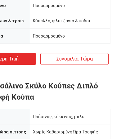
ένο
Προσαρμοσμένο
Τύπος κύπελλων & τροφοδοτών
Κύπελλα, φλυτζάνια & κάδοι
μα
Προσαρμοσμένο
ερη Τιμή
Συνομιλία Τώρα
σάλινο Σκύλο Κούπες Διπλό
οφή Κούπα
Πράσινος, κόκκινος, μπλε
ώρα σίτισης
Χωρίς Καθορισμένη Ώρα Τροφής