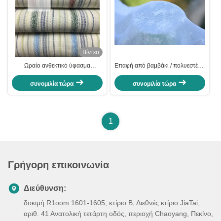
Βίντεο
Ωραίο ανθεκτικό ύφασμα
Επαφή από βαμβάκι / πολυεστέρα
Jacquard εξωτερικά μαξιλάρια
για έπιπλα
Sunbrella ύφασμα
συνομιλία τώρα
συνομιλία τώρα
1
Γρήγορη επικοινωνία
Διεύθυνση:
δοκιμή R1oom 1601-1605, κτίριο Β, Διεθνές κτίριο JiaTai,
αριθ. 41 Ανατολική τετάρτη οδός, περιοχή Chaoyang, Πεκίνο,