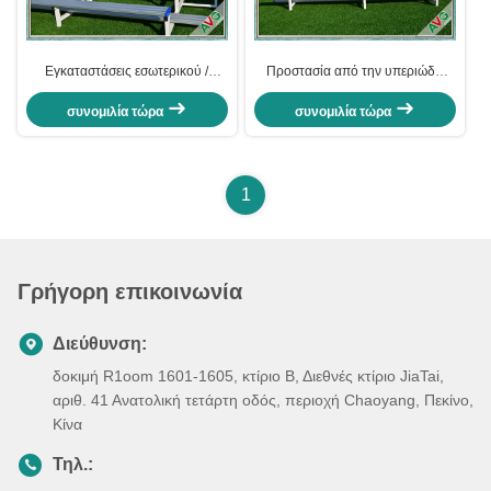
Εγκαταστάσεις εσωτερικού /
Προστασία από την υπεριώδη
εξωτερικού ποδοσφαίρου
ακτινοβολία Ανασυρόμενες
Εξοπλισμός γήπεδου Αγώνων
καρέκλες ποδοσφαιρικού σταδίου
συνομιλία τώρα
συνομιλία τώρα
Αγώνων
από πλαστικό / αλουμίνιο
1
Γρήγορη επικοινωνία
Διεύθυνση:
δοκιμή R1oom 1601-1605, κτίριο Β, Διεθνές κτίριο JiaTai,
αριθ. 41 Ανατολική τετάρτη οδός, περιοχή Chaoyang, Πεκίνο,
Κίνα
Τηλ.: