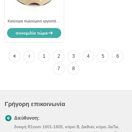
Καλύτερα πωλούμενο εργοστάσιο
απευθείας παρέχουν καλυμμένο
μπαμπού σούπα σίτισης
συνομιλία τώρα
κατοικίδων
1
2
3
4
5
6
7
8
Γρήγορη επικοινωνία
Διεύθυνση:
δοκιμή R1oom 1601-1605, κτίριο Β, Διεθνές κτίριο JiaTai,