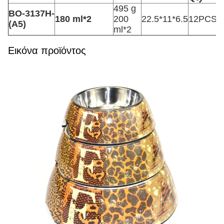
495 g
ΒΟ-3137Η-
7
180 ml*2
200
22.5*11*6.5
12PCS
(Α5)
κ
ml*2
Εικόνα προϊόντος