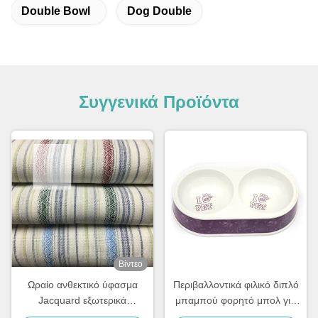
Double Bowl
Dog Double
Συγγενικά Προϊόντα
Βίντεο
Ωραίο ανθεκτικό ύφασμα
Περιβαλλοντικά φιλικό διπλό
Jacquard εξωτερικά
μπαμπού φορητό μπολ για
μαξιλάρια Sunbrella ύφασμα
σκύλους και κατοικίδια ζώα