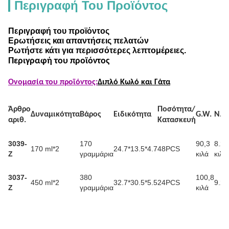
Περιγραφή Του Προϊόντος
Περιγραφή του προϊόντος
Ερωτήσεις και απαντήσεις πελατών
Ρωτήστε κάτι για περισσότερες λεπτομέρειες.
Περιγραφή του προϊόντος
Ονομασία του προϊόντος:
Διπλό Κωλό και Γάτα
Άρθρο
Ποσότητα/
Δυναμικότητα
Βάρος
Ειδικότητα
G.W.
Ν.Δ.
αριθ.
Κατασκευή
3039-
170
90,3
8.2
170 ml*2
24.7*13.5*4.7
48PCS
Z
γραμμάρια
κιλά
κιλά
3037-
380
100,8
450 ml*2
32.7*30.5*5.5
24PCS
9.2k
Z
γραμμάρια
κιλά