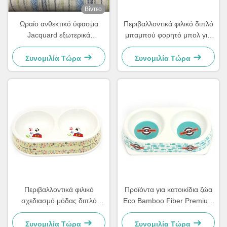
Βίντεο
Ωραίο ανθεκτικό ύφασμα
Περιβαλλοντικά φιλικό διπλό
Jacquard εξωτερικά
μπαμπού φορητό μπολ για
μαξιλάρια Sunbrella ύφασμα
σκύλους και κατοικίδια ζώα
Συνομιλία Τώρα
Συνομιλία Τώρα
Περιβαλλοντικά φιλικό
Προϊόντα για κατοικίδια ζώα
σχεδιασμό μόδας διπλό
Eco Bamboo Fiber Premium
δοχείο σκουπιδιών από ίνες
Dog Double Bowl
μπαμπού
Συνομιλία Τώρα
Συνομιλία Τώρα