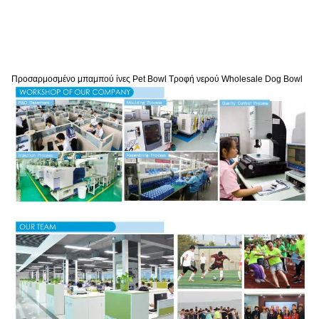
Προσαρμοσμένο μπαμπού ίνες Pet Bowl Τροφή νερού Wholesale Dog Bowl