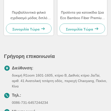
Περιβαλλοντικά φιλικό
Προϊόντα για κατοικίδια ζώα
σχεδιασμό μόδας διπλό
Eco Bamboo Fiber Premium
δοχείο σκουπιδιών από ίνες
Dog Double Bowl
μπαμπού
Συνομιλία Τώρα
Συνομιλία Τώρα
Γρήγορη επικοινωνία
Διεύθυνση:
δοκιμή R1oom 1601-1605, κτίριο Β, Διεθνές κτίριο JiaTai,
αριθ. 41 Ανατολική τετάρτη οδός, περιοχή Chaoyang, Πεκίνο,
Κίνα
Τηλ.:
0086-731-6457244234