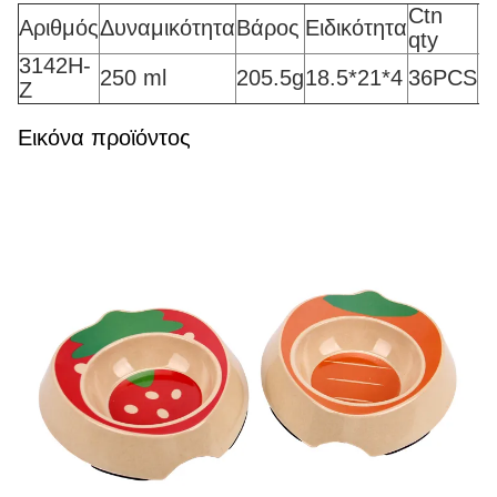
Ctn
Αριθμός
Δυναμικότητα
Βάρος
Ειδικότητα
qty
3142H-
6
250 ml
205.5g
18.5*21*4
36PCS
Z
κ
Εικόνα προϊόντος