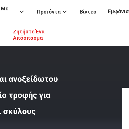
 Με
Εμφάνισ
Προϊόντα
Βίντεο
Ζητήστε Ένα
τητας Μπαμπού Και Ανοξείδωτου Χάλυβα Καθαρό Φυσικό Δοχείο Τροφή
Απόσπασμα
αι ανοξείδωτου
ίο τροφής για
ι σκύλους