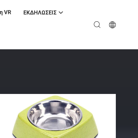
η VR
ΕΚΔΗΛΩΣΕΙΣ
ς Για Κατοικίδια Ζώα Και Γάτες Και Σκύλους