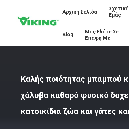
Σχετικά
Αρχική Σελίδα
Εμάς
Μας Ελάτε Σε
Αρχική Σελίδα
/
Προϊόντα
/
Κοτλέ Ύφασμα
/
Καλής Ποιό
Blog
Επαφή Με
Καλής ποιότητας μπαμπού κ
χάλυβα καθαρό φυσικό δοχε
κατοικίδια ζώα και γάτες κα