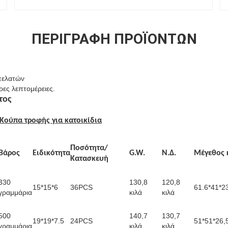
ΠΕΡΙΓΡΑΦΉ ΠΡΟΪΌΝΤΩΝ
πελατών
ρες λεπτομέρειες.
τος
Κούπα τροφής για κατοικίδια
Ποσότητα/
Βάρος
Ειδικότητα
G.W.
Ν.Δ.
Μέγεθος 
Κατασκευή
330
130,8
120,8
15*15*6
36PCS
61.6*41*2
γραμμάρια
κιλά
κιλά
500
140,7
130,7
19*19*7.5
24PCS
51*51*26,
γραμμάρια
κιλά
κιλά