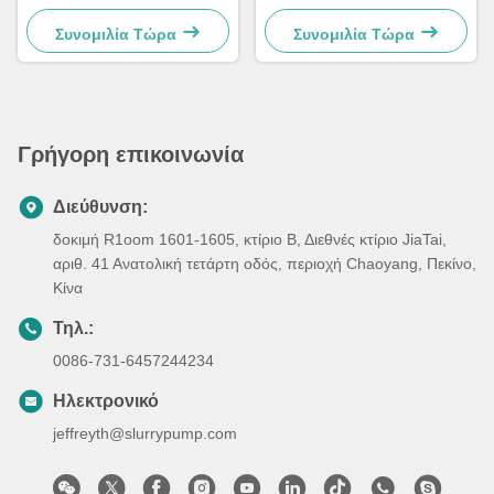
ποδοσφαιρικά τέρματα Μίνι
ποδοσφαίρου Αφαίρετος
ποδοσφαιρικά τέρματα
Πτέρυγος 11 Άνδρας
Συνομιλία Τώρα
Συνομιλία Τώρα
Ποδοσφαιρικός Γκολποστ
Γρήγορη επικοινωνία
Διεύθυνση:
δοκιμή R1oom 1601-1605, κτίριο Β, Διεθνές κτίριο JiaTai,
αριθ. 41 Ανατολική τετάρτη οδός, περιοχή Chaoyang, Πεκίνο,
Κίνα
Τηλ.:
0086-731-6457244234
Ηλεκτρονικό
jeffreyth@slurrypump.com