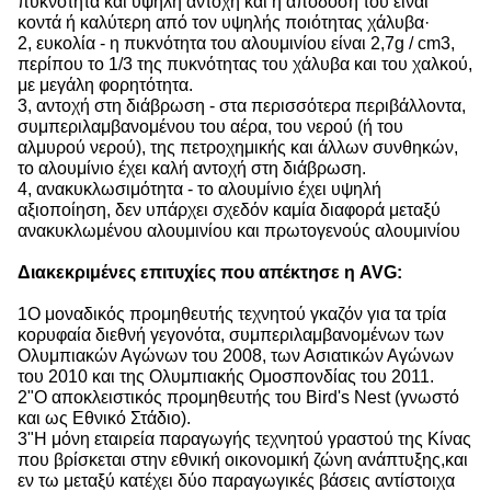
πυκνότητα και υψηλή αντοχή και η απόδοσή του είναι
κοντά ή καλύτερη από τον υψηλής ποιότητας χάλυβα·
2, ευκολία - η πυκνότητα του αλουμινίου είναι 2,7g / cm3,
περίπου το 1/3 της πυκνότητας του χάλυβα και του χαλκού,
με μεγάλη φορητότητα.
3, αντοχή στη διάβρωση - στα περισσότερα περιβάλλοντα,
συμπεριλαμβανομένου του αέρα, του νερού (ή του
αλμυρού νερού), της πετροχημικής και άλλων συνθηκών,
το αλουμίνιο έχει καλή αντοχή στη διάβρωση.
4, ανακυκλωσιμότητα - το αλουμίνιο έχει υψηλή
αξιοποίηση, δεν υπάρχει σχεδόν καμία διαφορά μεταξύ
ανακυκλωμένου αλουμινίου και πρωτογενούς αλουμινίου
Διακεκριμένες επιτυχίες που απέκτησε η AVG:
1Ο μοναδικός προμηθευτής τεχνητού γκαζόν για τα τρία
κορυφαία διεθνή γεγονότα, συμπεριλαμβανομένων των
Ολυμπιακών Αγώνων του 2008, των Ασιατικών Αγώνων
του 2010 και της Ολυμπιακής Ομοσπονδίας του 2011.
2"Ο αποκλειστικός προμηθευτής του Bird's Nest (γνωστό
και ως Εθνικό Στάδιο).
3"Η μόνη εταιρεία παραγωγής τεχνητού γραστού της Κίνας
που βρίσκεται στην εθνική οικονομική ζώνη ανάπτυξης,και
εν τω μεταξύ κατέχει δύο παραγωγικές βάσεις αντίστοιχα