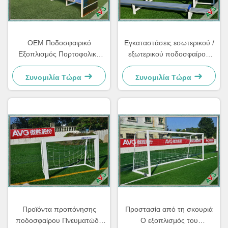
OEM Ποδοσφαιρικό
Εγκαταστάσεις εσωτερικού /
Εξοπλισμός Πορτοφολικό
εξωτερικού ποδοσφαίρου
Ποδοσφαιρικό Αντικατάστατο
Εξοπλισμός γήπεδου
Τρέπου Για Βιπ Θέματα
Αγώνων Αγώνων
Συνομιλία Τώρα
Συνομιλία Τώρα
δοκιμή123
Προϊόντα προπόνησης
Προστασία από τη σκουριά
ποδοσφαίρου Πνευματώδη
Ο εξοπλισμός του