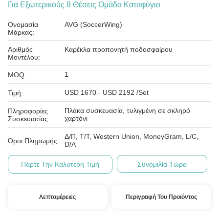
Για Εξωτερικούς 8 Θέσεις Ομάδα Καταφύγιο
Ονομασία
AVG (SoccerWing)
Μάρκας:
Αριθμός
Καρέκλα προπονητή ποδοσφαίρου
Μοντέλου:
1
MOQ:
USD 1670 - USD 2192 /Set
Τιμή:
Πλάκα συσκευασία, τυλιγμένη σε σκληρό
Πληροφορίες
χαρτόνι
Συσκευασίας:
Δ/Π, Τ/Τ, Western Union, MoneyGram, L/C,
Όροι Πληρωμής:
D/A
Πάρτε Την Καλύτερη Τιμή
Συνομιλία Τώρα
Λεπτομέρειες
Περιγραφή Του Προϊόντος