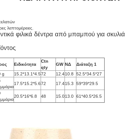
πελατών
ρες λεπτομέρειες.
ντικά φιλικά δέντρα από μπαμπού για σκυλιά
ϊόντος
Ctn
ρος
Ειδικότητα
GW
ΝΔ
Διάταξη 1
qty
 g
15.2*13.1*4.5
72
12.4
10.8
52.5*34.5*27
5
17.5*15.2*5.6
72
17.4
15.3
59*39*29.5
μμάρια
0
20.5*16*6.8
48
15.0
13.0
61*40.5*26.5
μμάρια