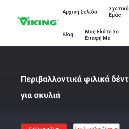
Σχετικά
Αρχική Σελίδα
Εμάς
Μας Ελάτε Σε
Αρχική Σελίδα
/
Προϊόντα
/
Κοτλέ Ύφασμα
/
Περιβαλλον
Blog
Επαφή Με
Περιβαλλοντικά φιλικά δέν
για σκυλιά
Καλύτερη Τιμή
Στείλτε Μας Μήνυμα