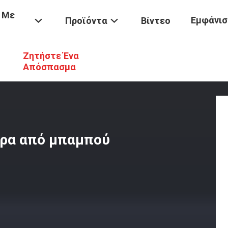
 Με
Εμφάνισ
Προϊόντα
Βίντεο
Ζητήστε Ένα
τικά Φιλικά Δέντρα Από Μπαμπού Για Σκυλιά
Απόσπασμα
τρα από μπαμπού