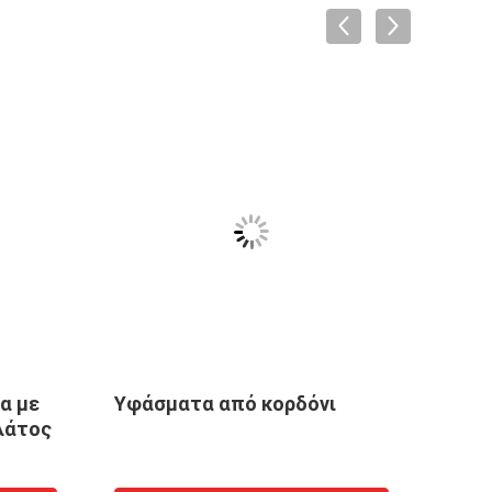
Φωτισμός δρόμου με LED
 ρούχα
 ρούχα