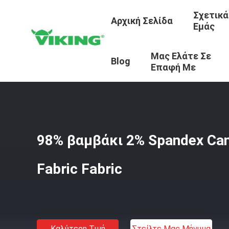
Σχετικά
Αρχική Σελίδα
Εμάς
Μας Ελάτε Σε
Αρχική Σελίδα
/
Προϊόντα
/
Υφάσματα Από Κορδόνι
/
98
Blog
Επαφή Με
98% βαμβάκι 2% Spandex Can
Fabric Fabric
Καλύτερη Τιμή
Στείλτε Μας Μήνυμα