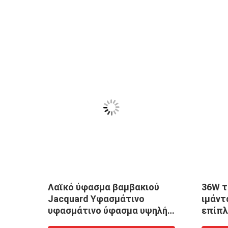
ι
Ελαφρύ
Χρυσ
κλωστοϋφαντουργικό
κινε
ύφασμα για μωρά και παιδιά
χύτε
123456
φωτι