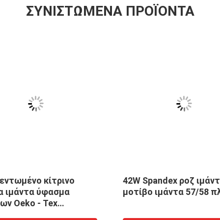
ΣΥΝΙΣΤΏΜΕΝΑ ΠΡΟΪΌΝΤΑ
VIDEO
ός προμηθευτής
Υφάσματα από νάιλοϊ
ζικός κατασκευαστής
κλωστοϋφαντουργικά
υσης 200w LED
Stretch
σμός δρόμου
Κλωστοϋφαντουργικά