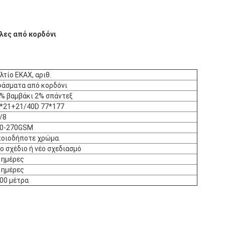
λες από κορδόνι
λτίο ΕΚΑΧ, αριθ.
άσματα από κορδόνι
% βαμβάκι 2% σπάντεξ
*21+21/40D 77*177
/8
0-270GSM
οιοδήποτε χρώμα.
ιο σχέδιο ή νέο σχεδιασμό
 ημέρες
 ημέρες
00 μέτρα