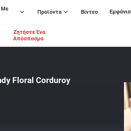
 Με
Εμφάνισ
Προϊόντα
Βίντεο
Ζητήστε Ένα
% Βαμβάκι 2% Spandex Candy Floral Corduroy Fabric Fabric
Απόσπασμα
dy Floral Corduroy