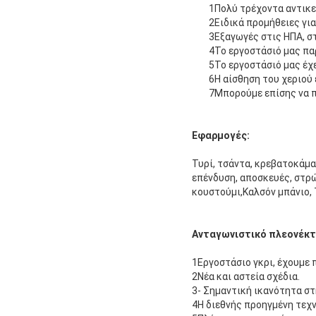
1Πολύ τρέχοντα αντικε
2Ειδικά προμήθειες για
3Εξαγωγές στις ΗΠΑ, σ
4Το εργοστάσιό μας παρ
5Το εργοστάσιό μας έχε
6Η αίσθηση του χεριού 
7Μπορούμε επίσης να π
Εφαρμογές:
Τυρί, τσάντα, κρεβατοκάμα
επένδυση, αποσκευές, στρώμ
κουστούμι,Καλσόν μπάνιο, 
Ανταγωνιστικό πλεονέκ
1Εργοστάσιο γκρι, έχουμε 
2Νέα και αστεία σχέδια.
3- Σημαντική ικανότητα στ
4Η διεθνής προηγμένη τεχν