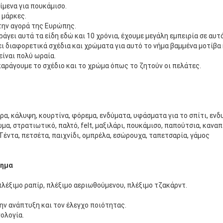
ίμενα για πουκάμισο.
 μάρκες.
την αγορά της Ευρώπης.
άγει αυτά τα είδη εδώ και 10 χρόνια, έχουμε μεγάλη εμπειρία σε αυτό
ι διαφορετικά σχέδια και χρώματα για αυτό το νήμα βαμμένα μοτίβα 
είναι πολύ ωραία.
αράγουμε το σχέδιο και το χρώμα όπως το ζητούν οι πελάτες.
ρα, κάλυψη, κουρτίνα, φόρεμα, ενδύματα, υφάσματα για το σπίτι, ενδυ
α, στρατιωτικό, παλτό, felt, μαξιλάρι, πουκάμισο, παπούτσια, καναπ
Τέντα, πετσέτα, παιχνίδι, ομπρέλα, εσώρουχα, ταπετσαρία, γάμος
τημα
πλέξιμο ραπίρ, πλέξιμο αεριωθούμενου, πλέξιμο τζακάρντ.
ην ανάπτυξη και τον έλεγχο ποιότητας.
ολογία.