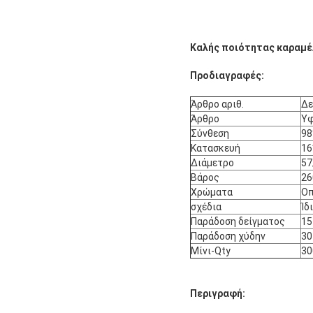
Καλής ποιότητας καραμέ
Προδιαγραφές:
Άρθρο αριθ.
Δε
Άρθρο
Υφ
Σύνθεση
98
Κατασκευή
16
Διάμετρο
57
Βάρος
26
Χρώματα
Οπ
σχέδια
Ίδ
Παράδοση δείγματος
15
Παράδοση χύδην
30
Μίνι-Qty
30
Περιγραφή: