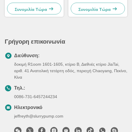
ανθρώπινων μαλλιών, Body
ανθρώπινης τρίχας κομψή με
Wave Human Hair Tangle
προσαρμοσμένο χρώμα
Συνομιλία Τώρα
Συνομιλία Τώρα
Free OEM
Γρήγορη επικοινωνία
Διεύθυνση:
δοκιμή R1oom 1601-1605, κτίριο Β, Διεθνές κτίριο JiaTai,
αριθ. 41 Ανατολική τετάρτη οδός, περιοχή Chaoyang, Πεκίνο,
Κίνα
Τηλ.:
0086-731-6457244234
Ηλεκτρονικό
jeffreyth@slurrypump.com