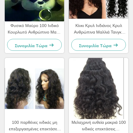
Φυσικό Μαύρο 100 Ινδικό
Κίνκι Κρυλ Ινδιάνος Κρυλ
Κουρλωτό Ανθρώπινο Μαλλί
Ανθρώπινα Μαλλιά Τανγκλ
14 " - 28 ", Κινκ Κουρλωτό
Απαλλαγμένα 14 ίντσες
Ανθρώπινο Μαλλί1111
Μαύρο
Συνομιλία Τώρα
Συνομιλία Τώρα
100 παρθένες ινδικές μη
Μελαχρινή ευθεία μακριά 100
επεξεργασμένες επεκτάσεις
ινδικές επεκτάσεις