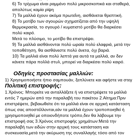
6) Το τρίχωμα είναι ραμμένο πολύ μικροσκοπικά και σταθερά,
απολύτως καμία ρίψη
7) Τα μαλλιά έχουν ακόμα πρωτεΐνη, αισθάνεται θρεπτική.
8) Το μοτίβο των σγουρών σχηματίζεται από την υψηλή
θερμοκρασία, το σγουρό / κυματιστό μοτίβο θα διαρκέσει
πολύ καιρό.
Μετά το πλύσιμο, το μοτίβο θα επιστρέψει.
9) Τα μαλλιά αισθάνονται πολύ ωραία πολύ ελαφριά, μετά την
τοποθέτηση, θα αισθάνεστε πολύ άνετα, όχι βαριά.
10) Τα μαλλιά είναι πολύ λεπτά για αυτά τα μαλλιά, αν δεν
κάνετε πάρα πολλά στυλ, μπορεί να διαρκέσει πολύ καιρό.
Οδηγίες προστασίας μαλλιών:
1) Χρησιμοποιήστε ήπιο σαμπουάν, ξεπλύνετε και αφήστε να στεγνώ
Πολιτική επιστροφής:
1.Χρόνος: Μπορείτε να ανταλλάξετε ή να επιστρέψετε τα μαλλιά
εντός 7 ημερών από την παραλαβή του πακέτου 2.Αίτημα:Πριν
επιστρέψετε, βεβαιωθείτε ότι τα μαλλιά είναι σε αρχική κατάσταση
όπως σας αποστέλλονται,εάν τα μαλλιά έχουν τροποποιηθεί ή
χρησιμοποιηθεί με οποιονδήποτε τρόπο,δεν θα λάβουμε την
επιστροφή σας 3.Χρόνος επιστροφής χρημάτων:Μετά την
παραλαβή των ειδών στην αρχική τους κατάσταση και
συσκευασία,μετά την ακύρωση της συναλλαγής τόσο από τον