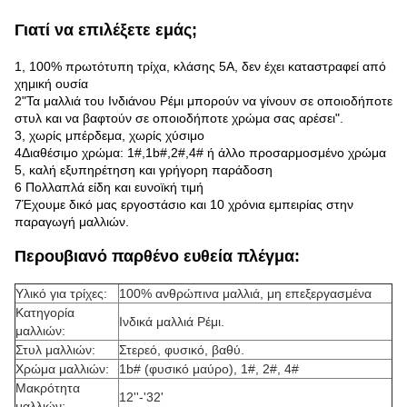
Γιατί να επιλέξετε εμάς;
1, 100% πρωτότυπη τρίχα, κλάσης 5A, δεν έχει καταστραφεί από
χημική ουσία
2"Τα μαλλιά του Ινδιάνου Ρέμι μπορούν να γίνουν σε οποιοδήποτε
στυλ και να βαφτούν σε οποιοδήποτε χρώμα σας αρέσει".
3, χωρίς μπέρδεμα, χωρίς χύσιμο
4Διαθέσιμο χρώμα: 1#,1b#,2#,4# ή άλλο προσαρμοσμένο χρώμα
5, καλή εξυπηρέτηση και γρήγορη παράδοση
6 Πολλαπλά είδη και ευνοϊκή τιμή
7Έχουμε δικό μας εργοστάσιο και 10 χρόνια εμπειρίας στην
παραγωγή μαλλιών.
Περουβιανό παρθένο ευθεία πλέγμα:
Υλικό για τρίχες:
100% ανθρώπινα μαλλιά, μη επεξεργασμένα
Κατηγορία
Ινδικά μαλλιά Ρέμι.
μαλλιών:
Στυλ μαλλιών:
Στερεό, φυσικό, βαθύ.
Χρώμα μαλλιών:
1b# (φυσικό μαύρο), 1#, 2#, 4#
Μακρότητα
12''-'32'
μαλλιών: