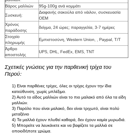
Βάρος μαλλιών
95g-100g ανά κομμάτι
Διαφανής σακούλα από νάιλον, συσκευασία
Συσκευή:
OEM
Χρόνος
δείγμα, 24 ώρες; παραγγελία, 3-7 ημέρες
παράδοσης
Στοιχείο
Εμπιστοσύνη, Western Union, , Paypal, T/T
πληρωμής
Άρθρο
UPS, DHL, FedEx, EMS, TNT
αποστολής
Σχετικές γνώσεις για την παρθενική τρίχα του
:
Περού
1) Είναι παρθένες τρίχες, όλες οι τρίχες έχουν την ίδια
κατεύθυνση, χωρίς μπλέξιμο.
2) Αυτό το είδος μαλλιών είναι το πιο μαλακό από όλα τα είδη
μαλλιών.
3) Παρόλο που είναι μαλακό, δεν είναι τριχωτό, είναι πολύ
μεταξένιο
4) Τα μαλλιά έχουν πλυθεί καθαρά, δεν έχουν καμία μυρωδιά.
5) Μπορείτε να λευκάνετε και να βαφίζετε τα μαλλιά σε
οποιοδήποτε χρώμα.